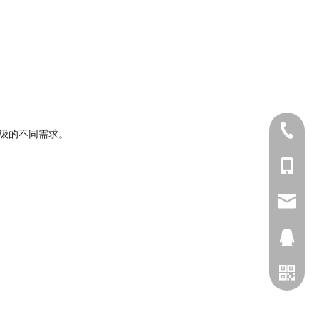
025-5211
级的不同需求。
+86-173
sophia@
2698028