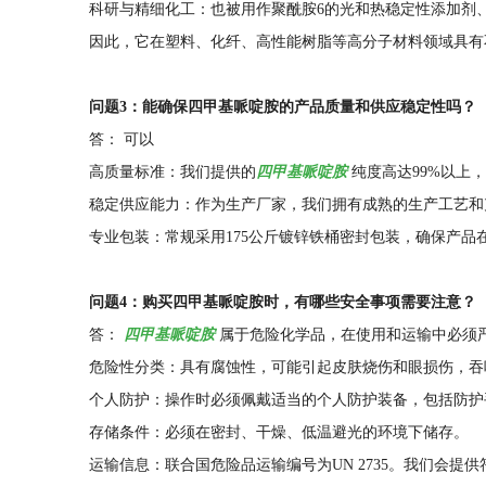
科研与精细化工：也被用作聚酰胺6的光和热稳定性添加剂
因此，它在塑料、化纤、高性能树脂等高分子材料领域具有
问题3：能确保四甲基哌啶胺的产品质量和供应稳定性吗？
答： 可以
高质量标准：我们提供的
四甲基哌啶胺
纯度高达99%以上
稳定供应能力：作为生产厂家，我们拥有成熟的生产工艺和
专业包装：常规采用175公斤镀锌铁桶密封包装，确保产品
问题4：购买四甲基哌啶胺时，有哪些安全事项需要注意？
答：
四甲基哌啶胺
属于危险化学品，在使用和运输中必须
危险性分类：具有腐蚀性，可能引起皮肤烧伤和眼损伤，吞
个人防护：操作时必须佩戴适当的个人防护装备，包括防护
存储条件：必须在密封、干燥、低温避光的环境下储存。
运输信息：联合国危险品运输编号为UN 2735。我们会提