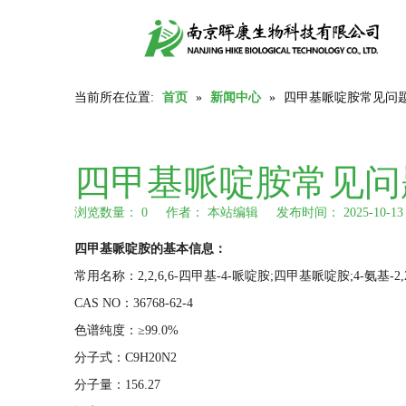
当前所在位置:
首页
»
新闻中心
»
四甲基哌啶胺常见问题
四甲基哌啶胺常见问
浏览数量：
0
作者： 本站编辑 发布时间： 2025-10-
["wechat","weibo","qzone","douban","email"]
四甲基哌啶
胺
的基本信息：
常用名称：2,2,6,6-四甲基-4-哌啶胺;四甲基哌啶胺;4-氨基-2,2
CAS NO：36768-62-4
色谱纯度：≥99.0%
分子式：C9H20N2
分子量：156.27