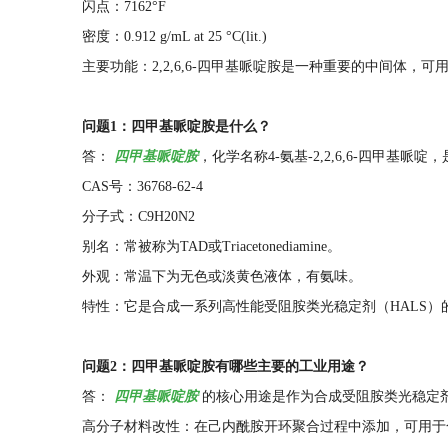
闪点：7162°F
密度：0.912 g/mL at 25 °C(lit.)
主要功能：2,2,6,6-四甲基哌啶胺是一种重要的中间体
问题1：四甲基哌啶胺是什么？
答：
四甲基哌啶胺
，化学名称4-氨基-2,2,6,6-四甲
CAS号：36768-62-4
分子式：C9H20N2
别名：常被称为TAD或Triacetonediamine。
外观：常温下为无色或淡黄色液体，有氨味。
特性：它是合成一系列高性能受阻胺类光稳定剂（HALS）
问题2：四甲基哌啶胺有哪些主要的工业用途？
答：
四甲基哌啶胺
的核心用途是作为合成受阻胺类光稳定
高分子材料改性：在己内酰胺开环聚合过程中添加，可用于合