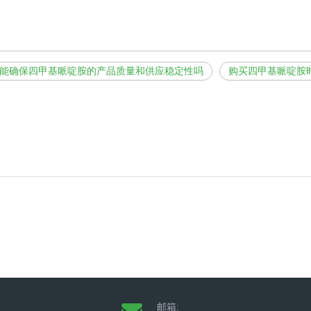
能确保四甲基哌啶胺的产品质量和供应稳定性吗
购买四甲基哌啶胺
邮箱: