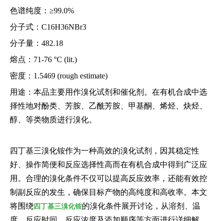
色谱纯度：≥99.0%
分子式：C16H36NBr3
分子量：482.18
熔点：71-76 °C (lit.)
密度：1.5469 (rough estimate)
用途：本品主要用作溴化试剂和催化剂。在有机合成中选
择性地对酚类、芳胺、乙酰芳胺、甲基酮、烯烃、炔烃、
醇、等类物质进行溴化。
四丁基三溴化铵作为一种高效的溴化试剂，因其稳定性
好、操作简便和反应选择性高而在有机合成中得到广泛应
用。合理的溴化条件不仅可以提高反应效率，还能有效控
制副反应的发生，确保目标产物的高纯度和高收率。本文
将围绕
的溴化条件展开讨论，从溶剂、温
四丁基三溴化铵
度、反应时间、反应浓度及添加顺序等方面进行详细解