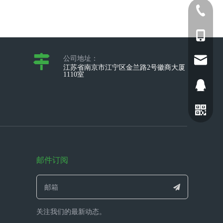
025-5211
+86-173
公司地址：
sophia@
江苏省南京市江宁区金兰路2号徽商大厦
1110室
2698028
邮件订阅
关注我们的最新动态。