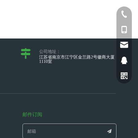
025-5211
+86-173
sophia@
公司地址：
江苏省南京市江宁区金兰路2号徽商大厦
2698028
1110室
邮件订阅