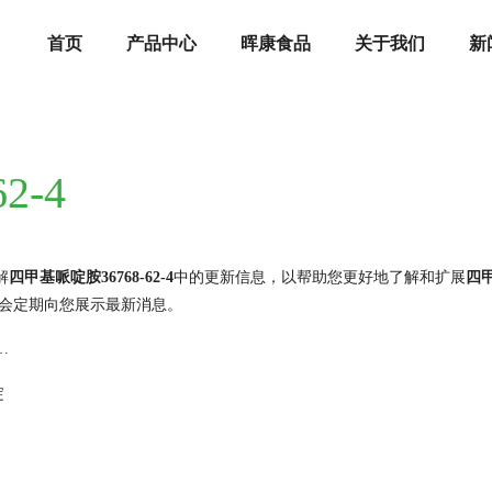
首页
产品中心
晖康食品
关于我们
新
2-4
解
四甲基哌啶胺36768-62-4
中的更新信息，以帮助您更好地了解和扩展
四甲
会定期向您展示最新消息。
百科：性质用途与选品指南
啶