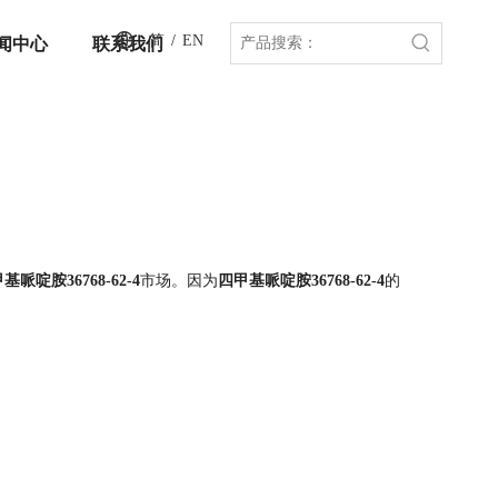
简
/
EN
闻中心
联系我们
基哌啶胺36768-62-4
市场。因为
四甲基哌啶胺36768-62-4
的