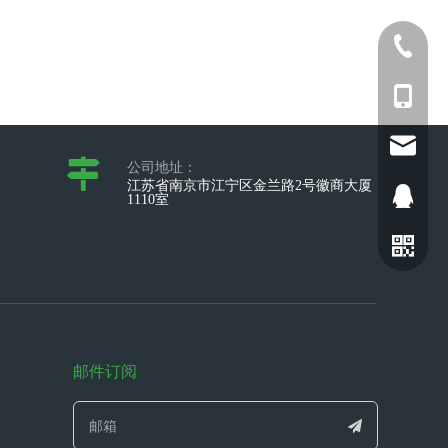
025-5211
+86-173
sophia@
公司地址：
江苏省南京市江宁区金兰路2号徽商大厦
2698028
1110室
邮件订阅