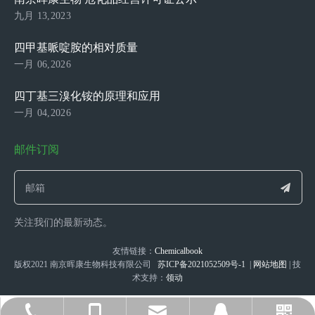
九月 13,2023
四甲基哌啶胺的相对质量
一月 06,2026
四丁基三溴化铵的原理和应用
一月 04,2026
邮件订阅
关注我们的最新动态。
友情链接：
Chemicalbook
版权2021 南京晖康生物科技有限公司
苏ICP备2021052509号-1
|
网站地图
| 技
术支持：
领动
sophia@njhkchem.com
+86-17372769668
025-52110956
17372769668
2698028200