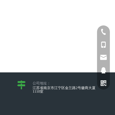
025-5211
+86-173
sophia@
2698028
公司地址：
江苏省南京市江宁区金兰路2号徽商大厦
1110室