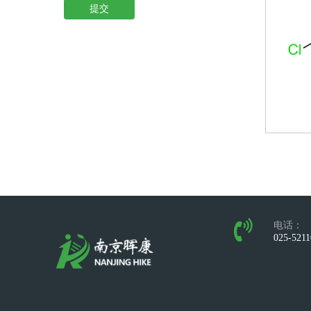
提交
电话：
025-521