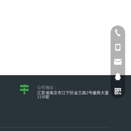
025-5211
+86-173
sophia@
2698028
公司地址：
江苏省南京市江宁区金兰路2号徽商大厦
1110室