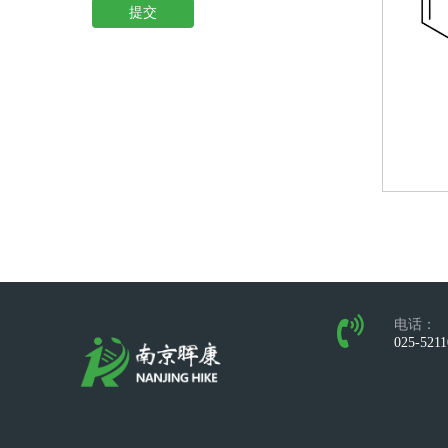
提交
电话：
025-521