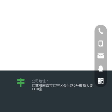
025-5211
+86-173
sophia@
2698028
公司地址：
江苏省南京市江宁区金兰路2号徽商大厦
1110室