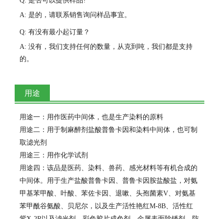
Q: 是否可以提供样品?
A: 是的，请联系销售询问样品事宜。
Q: 有没有最小起订量？
A: 没有，我们支持任何的数量，从克到吨，我们都是支持
的。
用途
用途一：用作医药中间体，也是生产染料的原料
用途二：用于制麻醉剂盐酸普鲁卡因和染料中间体，也可制
取滤光剂
用途三：用作化学试剂
用途四：该品是医药、染料、兽药、感光材料等有机合成的
中间体。用于生产盐酸普鲁卡因、普鲁卡因胺盐酸盐，对氨
甲基苯甲酸、叶酸、苯佐卡因、退嗽、头孢菌素V、对氨基
苯甲酰谷氨酸、贝尼尔，以及生产活性艳红M-8B、活性红
紫X-2R以及滤光剂、彩色胶片成色剂、金属表面除锈剂、防