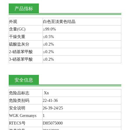
产品指标
外观
白色至淡黄色结晶
含量(GC)
≥99.0%
干燥失重
≤0.5%
硫酸盐灰分
≤
0.2%
2-硝基苯甲酸
≤0.2%
3-硝基苯甲酸
≤0.2%
安全信息
危险品标志
Xn
危险类别码
22-41-36
安全说明
26-39-24/25
WGK Germanys
1
RTECS号
DH5075000