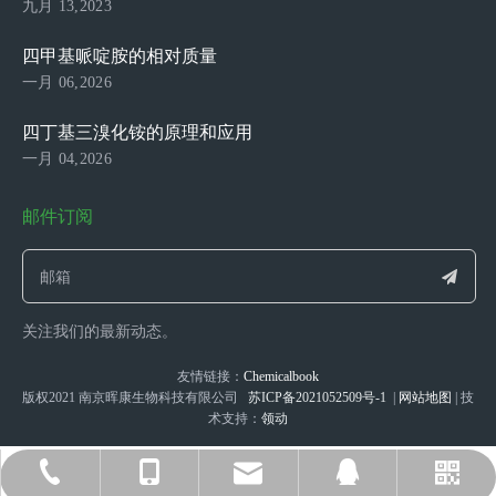
九月 13,2023
四甲基哌啶胺的相对质量
一月 06,2026
四丁基三溴化铵的原理和应用
一月 04,2026
邮件订阅
关注我们的最新动态。
友情链接：
Chemicalbook
版权2021 南京晖康生物科技有限公司
苏ICP备2021052509号-1
|
网站地图
| 技
术支持：
领动
sophia@njhkchem.com
+86-17372769668
025-52110956
17372769668
2698028200