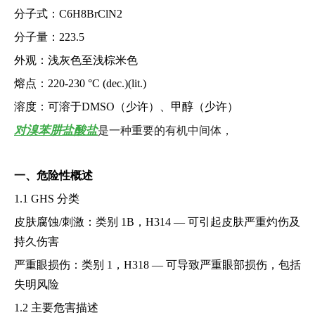
分子式：C6H8BrClN2
分子量：223.5
外观：浅灰色至浅棕米色
熔点：220-230 °C (dec.)(lit.)
溶度：可溶于DMSO（少许）、甲醇（少许）
对溴苯肼盐酸盐
是一种重要的有机中间体，
一、危险性概述
1.1 GHS 分类
皮肤腐蚀/刺激：类别 1B，H314 — 可引起皮肤严重灼伤及
持久伤害
严重眼损伤：类别 1，H318 — 可导致严重眼部损伤，包括
失明风险
1.2 主要危害描述