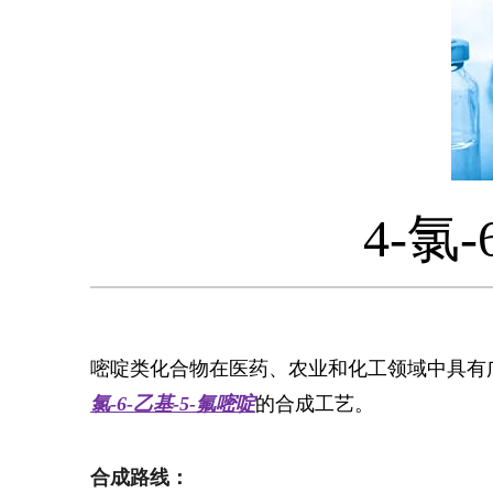
4-氯
嘧啶类化合物在医药、农业和化工领域中具有广
氯-6-乙基-5-氟嘧啶
的合成工艺。
合成路线：