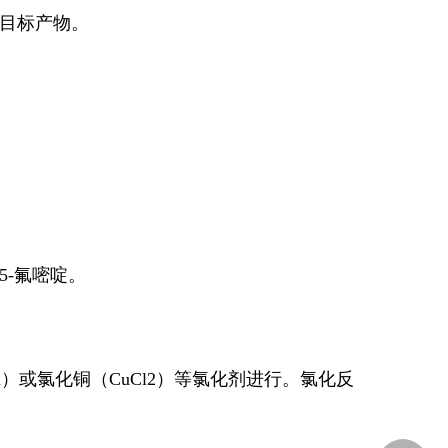
备目标产物。
。
。
5-氟嘧啶。
l）或氯化铜（CuCl2）等氯化剂进行。氯化反