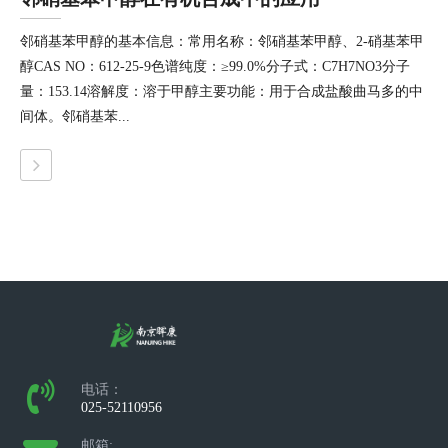
邻硝基苯甲醇的基本信息：常用名称：邻硝基苯甲醇、2-硝基苯甲
醇CAS NO：612-25-9色谱纯度：≥99.0%分子式：C7H7NO3分子
量：153.14溶解度：溶于甲醇主要功能：用于合成盐酸曲马多的中
间体。邻硝基苯...
电话：
025-52110956
邮箱: