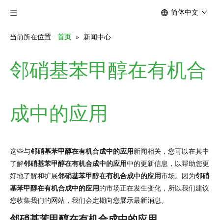
简体中文
当前所在位置:
首页
»
新闻中心
邻硝基苯甲醇在有机合
成中的应用
这些与
邻硝基苯甲醇在有机合成中的应用
新闻相关，您可以在其中
了解
邻硝基苯甲醇在有机合成中的应用
中的更新信息，以帮助您更
好地了解和扩展
邻硝基苯甲醇在有机合成中的应用
市场。因为
邻硝
基苯甲醇在有机合成中的应用
的市场正在发生变化，所以我们建议
您收集我们的网站，我们会定期向您展示最新消息。
邻硝基苯甲醇在有机合成中的应用