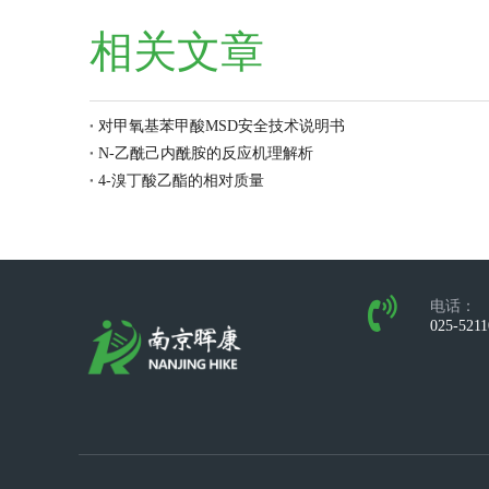
相关文章
对甲氧基苯甲酸MSD安全技术说明书
N-乙酰己内酰胺的反应机理解析
4-溴丁酸乙酯的相对质量
电话：
025-521