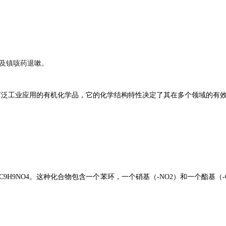
及镇咳药退嗽。
ate）是一种具有广泛工业应用的有机化学品，它的化学结构特性决定了其在多个
9H9NO4。这种化合物包含一个苯环，一个硝基（-NO2）和一个酯基（-