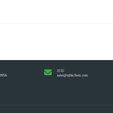
邮箱:
10956
sales@njhkchem.com