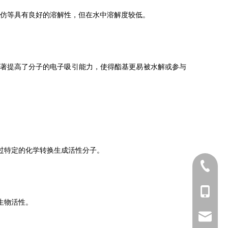
和氯仿等具有良好的溶解性，但在水中溶解度较低。
著提高了分子的电子吸引能力，使得酯基更易被水解或参与
过特定的化学转换生成活性分子。
025-5211
+86-173
生物活性。
sophia@