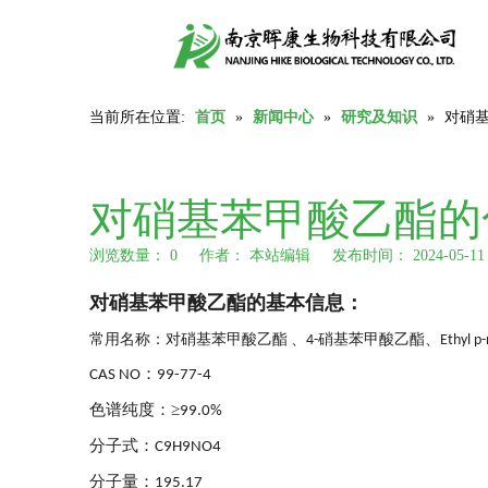
当前所在位置:
首页
»
新闻中心
»
研究及知识
»
对硝
对硝基苯甲酸乙酯的
浏览数量：
0
作者： 本站编辑 发布时间： 2024-05-
["wechat","weibo","qzone","douban","email"]
对硝基苯甲酸乙酯
的基本信息
：
常用名称：对硝基苯甲酸乙酯
、
硝基苯甲酸乙酯
、
4-
Ethyl p
：
CAS NO
99-77-4
色谱纯度：≥
99.0%
分子式：
C9H9NO4
分子量：
195.17