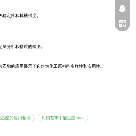
2698028
热稳定性和机械强度。
定量分析和物质的检测。
酸乙酯的应用展示了它作为化工原料的多样性和实用性。
1737276
酸乙酯的应用领域
对硝基苯甲酸乙酯msds