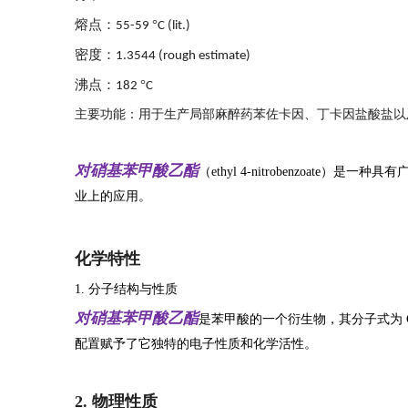
熔点：
°
55-59
C (lit.)
密度：
1.3544 (rough estimate)
沸点：
°
182
C
主要功能：用于生产局部麻醉药苯佐卡因、丁卡因盐酸盐以
对硝基苯甲酸乙酯
（ethyl 4-nitrobenzo
业上的应用。
化学特性
1. 分子结构与性质
对硝基苯甲酸乙酯
是苯甲酸的一个衍生物，其分子式为 C
配置赋予了它独特的电子性质和化学活性。
2. 物理性质