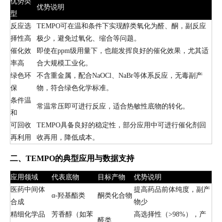
优势类
优势说明
型
反应选
TEMPO可在温和条件下实现醇类氧化为醛、酮，副反应
择性高
极少，避免过氧化、缩合等问题。
催化效
即使在ppm级用量下，也能发挥良好的催化效果，尤其适
率高
合大规模工业化。
绿色环
不含重金属，配合NaOCl、NaBr等体系反应，无毒副产
保
物，符合绿色化学标准。
条件温
常温常压即可进行反应，适合热敏性底物的转化。
和
可回收
TEMPO具备良好的稳定性，部分应用中可进行催化剂回
再利用
收再用，降低成本。
二、TEMPO的典型应用与数据支持
应用领域
代表底物
目标产物
优势说明
医药中间体
提高药品前体纯度，副产
α-羟基酯类
酮类化合物
合成
物少
精细化学品
芳香醇（如苯
高选择性（>98%），产
醛类