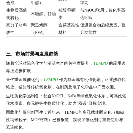
合成
甲醇）
率高
生物质高值
羧酸/羟醛
与NaOCl联用，转化率高
木糖醇、甘油
化转化
类
达90%
高分子材料
聚乙烯醇
含羰基改性
促进聚合物后续反应、提
改性
（PVA）
材料
升功能性
三、市场前景与发展趋势
随着全球对绿色化学与清洁生产的关注度提升，
TEMPO
的应用边
界正逐步扩展：
替代重金属催化剂：
TEMPO
作为非金属有机催化剂，正逐步取代
铬盐、锰盐等传统氧化剂，在制药及电子化学品中广受欢迎。
生物质化学品制备：配合NaOCl、NaBr等绿色氧化体系，可高效催
化木质素、多元醇等生物质转化，助力“双碳”目标实现。
固载化与催化剂再生：近年来，TEMPO的多孔载体固定化（如磁
性纳米粒子、MOF材料）已被报道，实现了催化剂可重复使用与工
艺连续化。