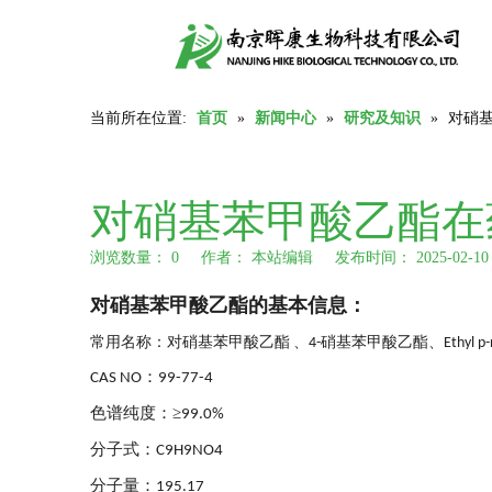
当前所在位置:
首页
»
新闻中心
»
研究及知识
»
对硝
对硝基苯甲酸乙酯在
浏览数量：
0
作者： 本站编辑 发布时间： 2025-02-
["wechat","weibo","qzone","douban","email"]
对硝基苯甲酸乙酯
的基本信息
：
常用名称：对硝基苯甲酸乙酯
、
硝基苯甲酸乙酯
、
4-
Ethyl p
：
CAS NO
99-77-4
色谱纯度：≥
99.0%
分子式：
C9H9NO4
分子量：
195.17