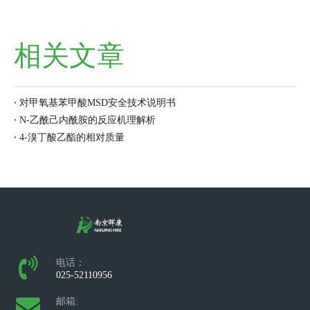
相关文章
对甲氧基苯甲酸MSD安全技术说明书
N-乙酰己内酰胺的反应机理解析
4-溴丁酸乙酯的相对质量
电话：
025-52110956
邮箱: