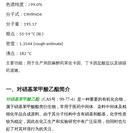
色谱纯度：≥
99.0%
分子式：
C9H9NO4
分子量：
195.17
熔点：
°
55-59
C (lit.)
密度：
1.3544 (rough estimate)
沸点：
°
1
82
C
主要功能：用于生产局部麻醉药苯佐
卡因、丁卡因盐酸盐以及镇咳
药退嗽。
一、对硝基苯甲酸乙酯简介
对硝基苯甲酸乙酯
（CAS号：99-77-4）是一种重要的有机化合物，
属于硝基苯甲酸酯类衍生物，常用于医药中间体、染料中间体及精
细化学品合成原料。由于其分子结构中含有硝基和酯基，化学性质
较为稳定，因此在化工生产和实验研究中有广泛应用，但同时也引
起了对其环境行为的关注。