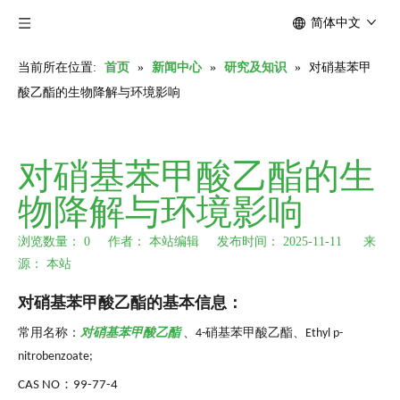
简体中文
当前所在位置:
首页
»
新闻中心
»
研究及知识
»
对硝基苯甲
酸乙酯的生物降解与环境影响
对硝基苯甲酸乙酯的生
物降解与环境影响
浏览数量：
0
作者： 本站编辑 发布时间： 2025-11-11 来
源：
本站
["wechat","weibo","qzone","douban","email"]
对硝基苯甲酸乙酯
的基本信息
：
常用名称：
对硝基苯甲酸乙酯
、
硝基苯甲酸乙酯
、
4-
Ethyl p-
nitrobenzoate;
：
CAS NO
99-77-4