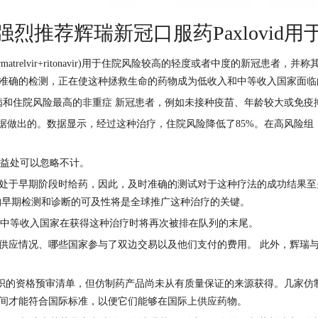
烈推荐辉瑞新冠口服药Paxlovid用
rmatrelvir+ritonavir)用于住院风险较高的轻度或者中度的新冠
准确的检测，正在使这种拯救生命的药物成为低收入和中等收入国家面临
重疾病和住院风险最高的非重症 新冠患者，例如未接种疫苗、年龄较大或免疫
据做出的。数据显示，经过这种治疗，住院风险降低了85%。在高风险组（
益处可以忽略不计。
于早期阶段时给药，因此，及时准确的测试对于这种疗法的成功结果至关重
构早期检测和诊断的可及性将是全球推广这种治疗的关键。
中等收入国家在获得这种治疗时将再次被排在队列的末尾。
应情况、哪些国家参与了双边交易以及他们支付的费用。 此外，辉瑞与药
生组织的资格预审清单，但仿制药产品尚未从有质量保证的来源获得。几家
间才能符合国际标准，以便它们能够在国际上供应药物。