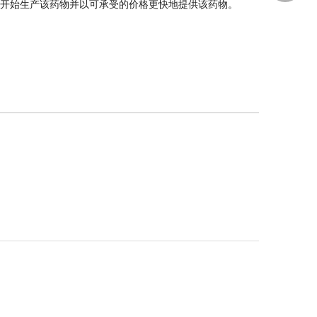
开始生产该药物并以可承受的价格更快地提供该药物。
1737276