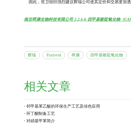
因此，世卫组织强烈建议辉瑞公司使其定价和交易更加透
南京晖康生物科技有限公司 2,2,6,6-四甲基哌啶氧化物（CAS:25
辉瑞
Paxlovid
晖康
四甲基哌啶氧化物
相关文章
邻甲基苯乙酸的环保生产工艺及绿色应用
环丁酮制备工艺
对硝基甲苯简介