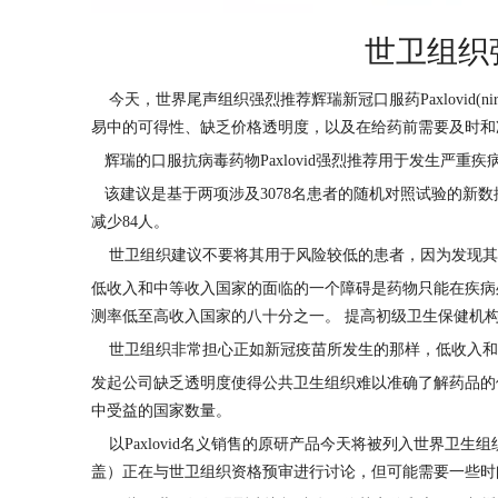
世卫组织强
今天，世界尾声组织强烈推荐辉瑞新冠口服药Paxlovid(ni
易中的可得性、缺乏价格透明度，以及在给药前需要及时和
辉瑞的口服抗病毒药物Paxlovid强烈推荐用于发生严
该建议是基于两项涉及3078名患者的随机对照试验的新数
减少84人。
世卫组织建议不要将其用于风险较低的患者，因为发现其
低收入和中等收入国家的面临的一个障碍是药物只能在疾病处
测率低至高收入国家的八十分之一。 提高初级卫生保健机
世卫组织非常担心正如新冠疫苗所发生的那样，低收入和
发起公司缺乏透明度使得公共卫生组织难以准确了解药品的供
中受益的国家数量。
以Paxlovid名义销售的原研产品今天将被列入世界卫
盖）正在与世卫组织资格预审进行讨论，但可能需要一些时