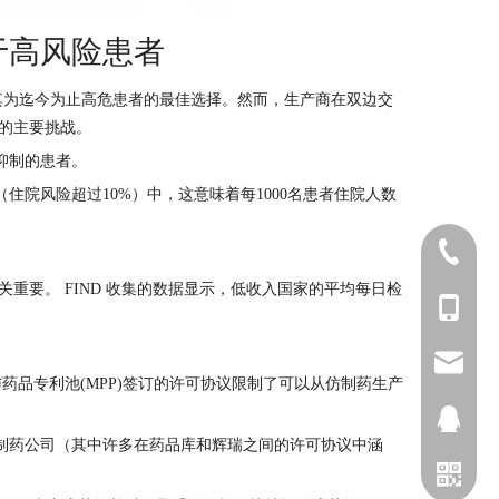
于高风险患者
患者，并称其为迄今为止高危患者的最佳选择。然而，生产商在双边交
的主要挑战。
抑制的患者。
住院风险超过10%）中，这意味着每1000名患者住院人数
025-5211
要。 FIND 收集的数据显示，低收入国家的平均每日检
+86-173
sophia@
品专利池(MPP)签订的许可协议限制了可以从仿制药生产
2698028
仿制药公司（其中许多在药品库和辉瑞之间的许可协议中涵