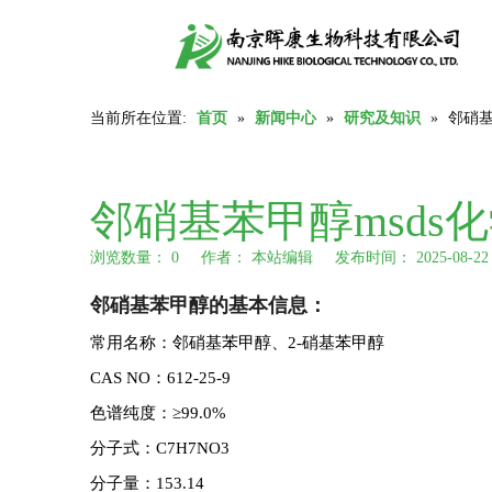
当前所在位置:
首页
»
新闻中心
»
研究及知识
»
邻硝基
邻硝基苯甲醇msds
浏览数量：
0
作者： 本站编辑 发布时间： 2025-08-
["wechat","weibo","qzone","douban","email"]
邻硝基苯甲醇的基本信息：
常用名称：邻硝基苯甲醇、2-硝基苯甲醇
CAS NO：612-25-9
色谱纯度：≥99.0%
分子式：C7H7NO3
分子量：153.14