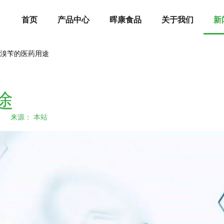
首页
产品中心
晖康食品
关于我们
新
基溴苄的医药用途
途
23 来源：
本站