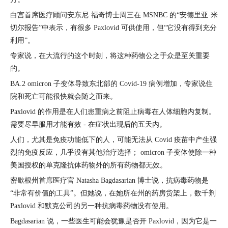
白宫首席医疗顾问安东尼·福奇博士周三在 MSNBC 的“安德里亚·米
切尔报告”中表示，有很多 Paxlovid 可供使用，但“它没有得到充分
利用”。
专家说，在大流行的这个时刻，将这种药物公之于众是至关重要
的。
BA.2 omicron 子变体导致东北部的 Covid-19 病例增加，专家说住
院和死亡可能很快就会随之而来。
Paxlovid 的作用是在人们患重病之前阻止病毒在人体细胞内复制。
需要尽早服用才能有效 - 在症状出现后的五天内。
人们，尤其是免疫功能低下的人，可能无法从 Covid 疫苗中产生强
烈的免疫反应，几乎没有其他治疗选择； omicron 子变体使除一种
美国授权的单克隆抗体药物外的所有药物都无效。
密歇根州首席医疗官 Natasha Bagdasarian 博士说，抗病毒药物是
“非常有价值的工具”。但她说，在她所在州的药房货架上，数千剂
Paxlovid 和默克公司的另一种抗病毒药物没有使用。
Bagdasarian 说，一些医生可能会犹豫是否开 Paxlovid，因为它是一