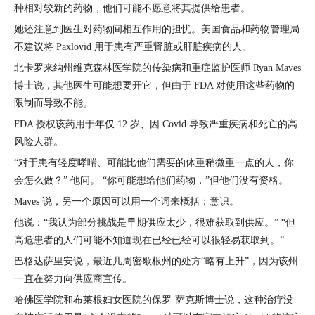
种相对较新的药物，他们可能不愿意将其提供给患者。
她还注意到医生对药物间相互作用的担忧。美国食品和药物管理局
不建议将 Paxlovid 用于患有严重肾脏或肝脏疾病的人。
北卡罗来纳州维克森林医学院的传染病和重症监护医师 Ryan Maves
博士说，其他医生可能想要开它，但由于 FDA 对使用这些药物的
限制而导致不能。
FDA 授权该药用于年仅 12 岁、因 Covid 导致严重疾病和死亡的高
风险人群。
“对于患有轻度哮喘、可能比他们需要的体重稍微重一点的人，你
会怎么做？” 他问。 “你可能想给他们药物，”但他们没有资格。
Maves 说，另一个原因可以用一个词来概括：意识。
他说：“我认为部分挑战是早期供应太少，很难获取到供应。” “但
高危患者的人们可能不知道现在已经已经可以很轻易获取到。”
巴格达萨里安说，最近几周密歇根州的处方“略有上升”，因为该州
一直在努力向供应商宣传。
哈佛医学院和布莱根妇女医院的保罗·萨克斯博士说，这种治疗没