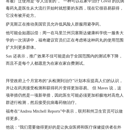
有被广泛使用是“令人沮丧的”。 一种可以在家中治疗 Covid 的抗病
毒药丸是医生从大流行开始时就想要的东西，现在它很容易获得，
它没有被开处方。
萨克斯正在推动美国官员允许低风险人群服用避孕药。
他可能会如愿以偿：周一在马里兰州贝塞斯达健康科学统一服务大
学的一次演讲中，福奇建议官员们正在考虑将这种药丸的使用范围
扩大到更多群体。
Sax 还表示，推广效果不佳可能是由于全国范围内的测试率下降，
而且不是每个人都愿意为在家在家自费测试。
拜登政府上个月宣布的“从检测到治疗”计划本应提高人们的认识，
并让在药房接受检测和获得药片变得更加容易。 但 Maves 说，这
项举措仍然是一项新举措，因此医生可能必须更加积极地对高危人
群进行检测，然后接受抗病毒药物治疗。
福奇在“Andrea Mitchell Reports”中表示，联邦和州卫生官员可以做
得更多。
他说：“我们需要做得更好的是让执业医师和医疗保健提供者在外